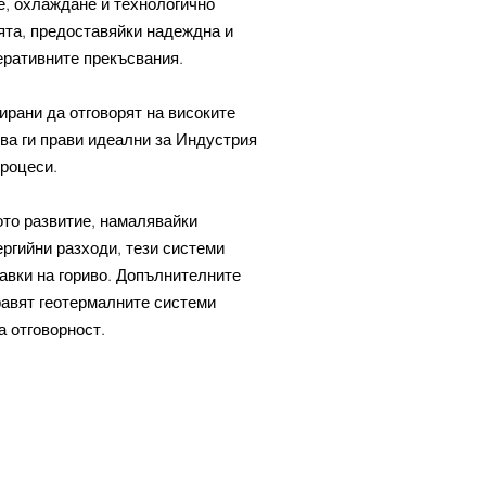
, охлаждане и технологично
ята, предоставяйки надеждна и
еративните прекъсвания.
ирани да отговорят на високите
ва ги прави идеални за Индустрия
процеси.
ото развитие, намалявайки
ргийни разходи, тези системи
авки на гориво. Допълнителните
равят геотермалните системи
а отговорност.