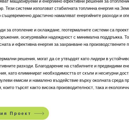
яват мащабируеми и енергийно ефективни решения за отопление
ор. Тези системи използват стабилната топлинна енергия на Зем
о същевременно драстично намаляват енергийните разходи и оп
ди за отопление и охлаждане, геотермалните системи са проект
оръжения, осигурявайки надеждност с минимална поддръжка. То
сната и ефективна енергия за захранване на производствените 
ермални решения, могат да се утвърдят като лидери в устойчив
ативните разходи. Благодарение на стабилните и предвидими ене
ния, като елиминират необходимостта от скъпи и несигурни дост
 нулеви емисии и намалено въздействие върху околната среда п
 които търсят както висока производителност, така и екологичн
шия Проект