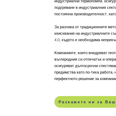
индустриални термопомпи, осигур
подгряване в индустриалния сект
постоянна производителност, кат
За разлика от традиционните мето
изисквания на индустриалните съ
4.0, където е необходима непрекъ
Компаниите, които внедряват геот
въглеродния си отпечатък и опер
осигуряват дългосрочни спестява
предимства като по-тиха работа,
перфектното решение за компании,
Разкажете ни за Ва