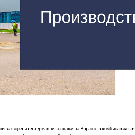
Производст
ни затворени геотермални сондажи на Ворагго, в комбинация с