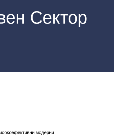
вен Сектор
 високоефективни модерни