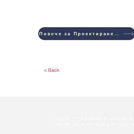
Повече за Проектирането
< Back
Адрес: 1113 София, България, ж.
Милев, ул. Александър Жендов 6,