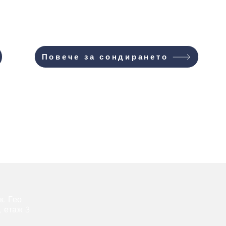
Повече за сондирането
к. Гео
 етаж 3